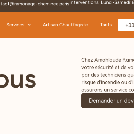
Interventions: Lundi-Samedi: 
tact@ramonage-cheminee.paris
Services
Artisan Chauffagiste
Tarifs
+33
Chez Amahloude Ramona
ous
votre sécurité et de v
par des techniciens qua
risque d’incendie ou d
assurons un service com
Demander un devi