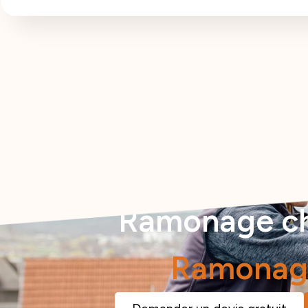
Ramonage che
Ramona