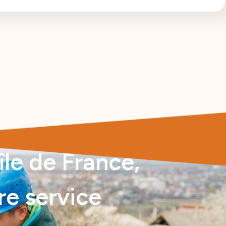
le de France,
re service