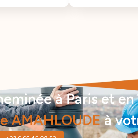
minée à Paris et en î
ge AMAHLOUDE
à vot